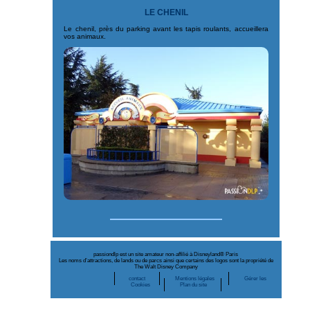
LE CHENIL
Le chenil, près du parking avant les tapis roulants, accueillera
vos animaux.
passiondlp est un site amateur non-affilié à Disneyland® Paris
Les noms d’attractions, de lands ou de parcs ainsi que certains des logos sont la propriété de
The Walt Disney Company
contact
Mentions légales
Gérer les
Cookies
Plan du site