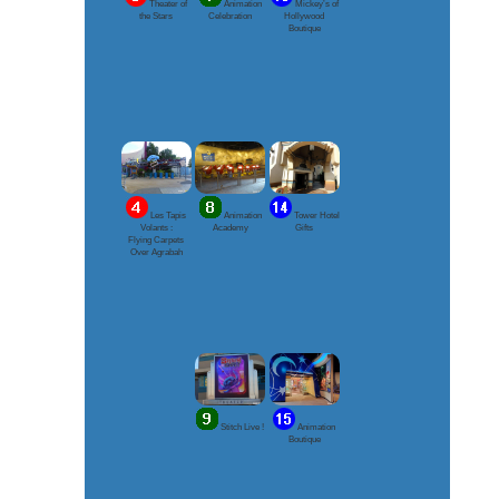
Theater of
Animation
Mickey’s of
the Stars
Celebration
Hollywood
Boutique
Les Tapis
Animation
Tower Hotel
Volants :
Academy
Gifts
Flying Carpets
Over Agrabah
Stitch Live !
Animation
Boutique