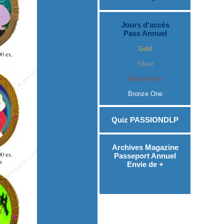
Jours d'accès
Pass Annuel
Gold
Silver
Bronze Max
Bronze One
Quiz PASSIONDLP
Archives Magazine
Passeport Annuel
Envie de +