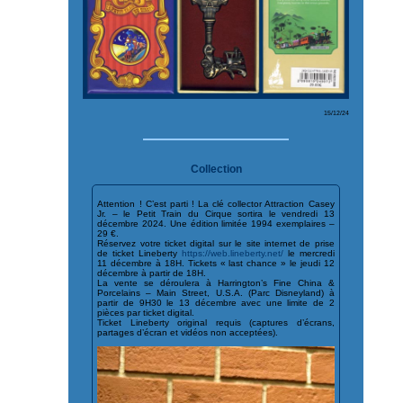
15/12/24
Collection
Attention ! C’est parti ! La clé collector Attraction Casey
Jr. – le Petit Train du Cirque sortira le vendredi 13
décembre 2024. Une édition limitée 1994 exemplaires –
29 €.
Réservez votre ticket digital sur le site internet de prise
de ticket Lineberty
https://web.lineberty.net/
le mercredi
11 décembre à 18H. Tickets « last chance » le jeudi 12
décembre à partir de 18H.
La vente se déroulera à Harrington’s Fine China &
Porcelains – Main Street, U.S.A. (Parc Disneyland) à
partir de 9H30 le 13 décembre avec une limite de 2
pièces par ticket digital.
Ticket Lineberty original requis (captures d’écrans,
partages d’écran et vidéos non acceptées).