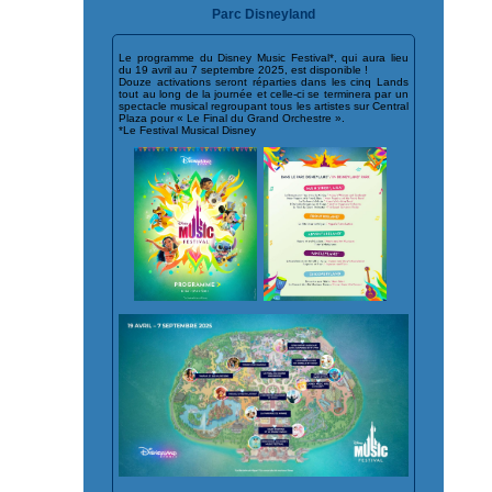
Parc Disneyland
Le programme du Disney Music Festival*, qui aura lieu
du 19 avril au 7 septembre 2025, est disponible !
Douze activations seront réparties dans les cinq Lands
tout au long de la journée et celle-ci se terminera par un
spectacle musical regroupant tous les artistes sur Central
Plaza pour « Le Final du Grand Orchestre ».
*Le Festival Musical Disney