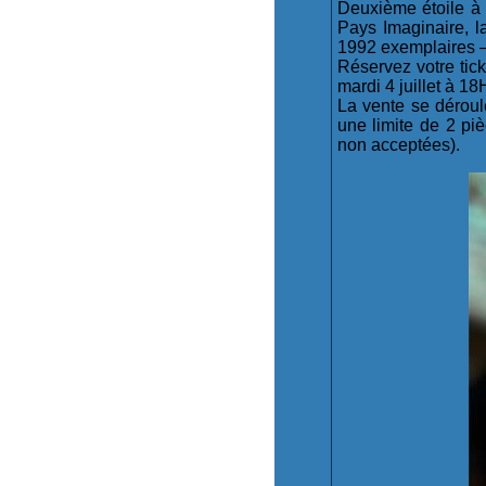
Deuxième étoile à d
Pays Imaginaire, la
1992 exemplaires –
Réservez votre ticke
mardi 4 juillet à 18
La vente se déroul
une limite de 2 piè
non acceptées).