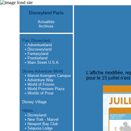
Disneyland Paris
Actualités
Archives
Parc Disneyland
• Adventureland
• Discoveryland
• Fantasyland
• Frontierland
• Main Street U.S.A.
Disney Adventure World
L'affiche modifiée, r
• Marvel Avengers Campus
pour le 15 juillet n'est
• Adventure Way
• World of Frozen
• World Premiere Plaza
• Worlds of Pixar
Disney Village
Hôtels
• Disneyland
• New York - Marvel
• Newport Bay Club
• Séquoia Lodge