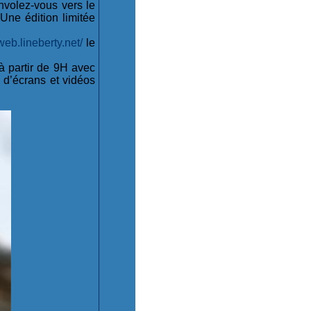
envolez-vous vers le
 Une édition limitée
/web.lineberty.net/
le
à partir de 9H avec
s d’écrans et vidéos