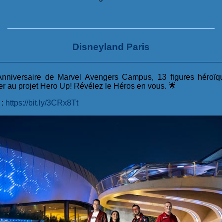
Disneyland Paris
 Anniversaire de Marvel Avengers Campus, 13 figures héroïqu
er au projet Hero Up! Révélez le Héros en vous. 🌟
 :
https://bit.ly/3CRx8Tt