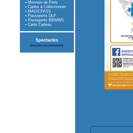
• Monnaie de Paris
• Cartes à Collectionner
• MAGICPASS
• Passeports DLP
• Passeports BBWWS
• Carte Cadeau
Spectacles
passés ou présents