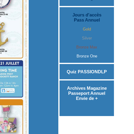
Jours d'accès
Pass Annuel
Gold
Silver
Bronze Max
Bronze One
Quiz PASSIONDLP
Archives Magazine
Passeport Annuel
Envie de +