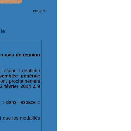
19/12/13
le
on avis de réunion
ce jour, au Bulletin
ssemblée générale
eront prochainement
2 février 2014 à 9
 » dans l'espace «
si que les modalités