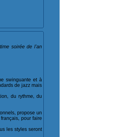
time soirée de l'an
'âme swinguante et à
ndards de jazz mais
tion, du rythme, du
ionnels, propose un
français, pour faire
s les styles seront