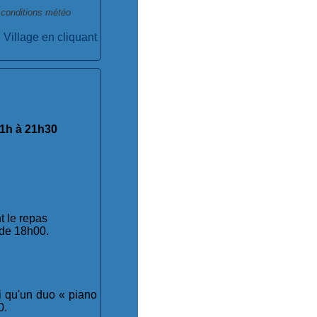
 conditions météo
Village en cliquant
21h à 21h30
t le repas
 de 18h00.
si qu'un duo « piano
0.