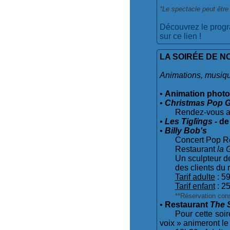
*Le spectacle peut êtr
Découvrez le progr
sur ce lien !
LA SOIRÉE DE N
Animations, musique
•
Animation photo
•
Christmas Pop G
Rendez-vous a
•
Les Tiglïngs
- de
•
Billy Bob's
Concert Pop R
Restaurant
la 
Un sculpteur d
des clients du 
Tarif adulte
: 5
Tarif enfant
: 2
**Réservation cons
•
Restaurant
The 
Pour cette soi
voix » animeront le