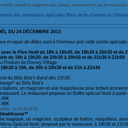
e modifié, retardé ou supprimé sans préavis, notamment en cas de mauvaises
amme des animations spéciales fêtes de fin d'année du Disney 
OËL DU 24 DÉCEMBRE 2013
s et repas de dêtes sont à l'honneur poir cette soirée spéciale.
 avec le
Père Noël
de 18h à 18h45, de 19h30 à 20h30 et de 
irls
de 19h à 19h20, de 20h30 à 20h50 et de 21h30 à 21h50
u Podium de Disney Village
 18h30 à 19h, de 20h à 20h30 et de 21h à 21h30
ock du
Billy Bob's Band
dès 22h30.
Grange
* au Billy Bob's
e ballons, un magicien et une maquilleuse pour enfant animeron
restaurant. Le restaurant propose un Buffet spécial Noël à partir
9.99€
5.99€
eillée : 01.60.30.40.50
Steakhouse**
rée magique, un magicien, sculpteur de ballon, maquilleur, ain
 Menu Spécial Noël, proposé par le restaurant, à 18h30 et 21h3