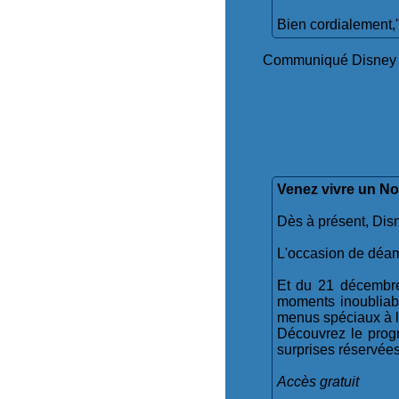
Bien cordialement,
Communiqué Disney :
Venez vivre un Noë
Dès à présent, Disn
L'occasion de déamb
Et du 21 décembre 
moments inoubliabl
menus spéciaux à l'o
Découvrez le prog
surprises réservées 
Accès gratuit