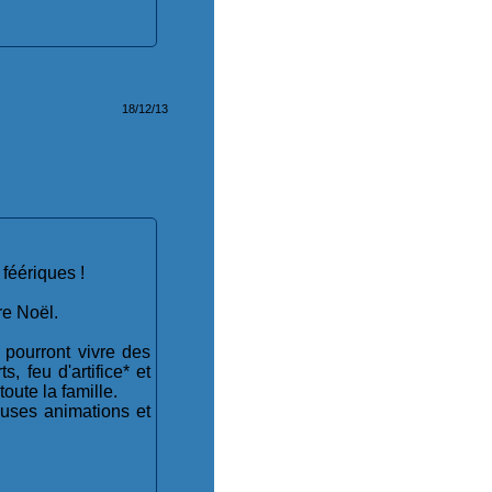
18/12/13
féériques !
re Noël.
 pourront vivre des
 feu d'artifice* et
oute la famille.
uses animations et