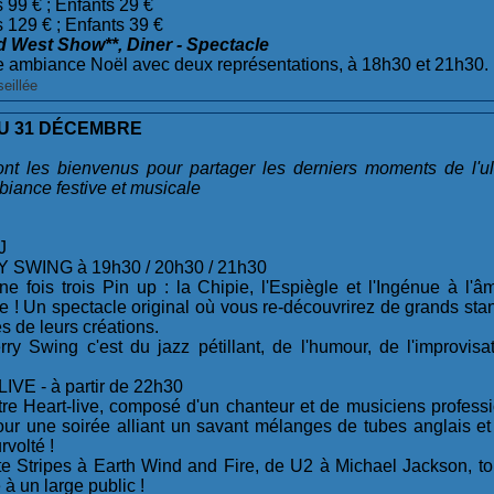
 99 € ; Enfants 29 €
 129 € ; Enfants 39 €
ld West Show**, Diner - Spectacle
e ambiance Noël avec deux représentations, à 18h30 et 21h30.
eillée
DU 31 DÉCEMBRE
ont les bienvenus pour partager les derniers moments de l'ul
iance festive et musicale
J
SWING à 19h30 / 20h30 / 21h30
 une fois trois Pin up : la Chipie, l'Espiègle et l'Ingénue à l
e ! Un spectacle original où vous re-découvrirez de grands sta
 de leurs créations.
ry Swing c'est du jazz pétillant, de l'humour, de l'improvisa
VE - à partir de 22h30
tre Heart-live, composé d'un chanteur et de musiciens profess
our une soirée alliant un savant mélanges de tubes anglais et 
rvolté !
e Stripes à Earth Wind and Fire, de U2 à Michael Jackson, tou
 à un large public !