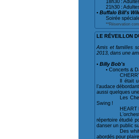
18h30 : Adultes
21h30 : Adultes
•
Buffalo Bill's Wi
Soirée spécial
**Réservation cons
LE RÉVEILLON 
Amis et familles s
2013, dans une amb
•
Billy Bob's
• Concerts & D
CHERRY 
Il était
l'audace débordant
aussi quelques unes
Les Cher
Swing !
HEART LI
L'orches
répertoire étudié p
danser un public su
Des whit
abordés pour plaire