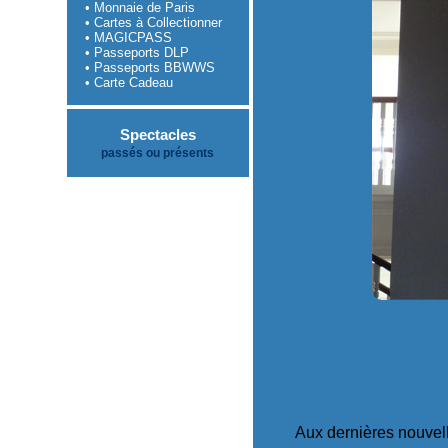
• Monnaie de Paris
• Cartes à Collectionner
• MAGICPASS
• Passeports DLP
• Passeports BBWWS
• Carte Cadeau
Spectacles
passés ou présents
Aux dernières nouvell