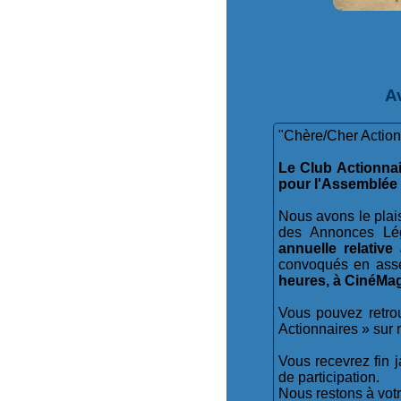
A
"Chère/Cher Action
Le Club Actionnai
pour l'Assemblée
Nous avons le plais
des Annonces Lég
annuelle relative
convoqués en asse
heures, à CinéMag
Vous pouvez retro
Actionnaires » sur n
Vous recevrez fin j
de participation.
Nous restons à votr